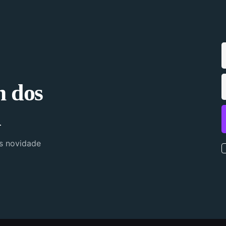
m dos
l
as novidade