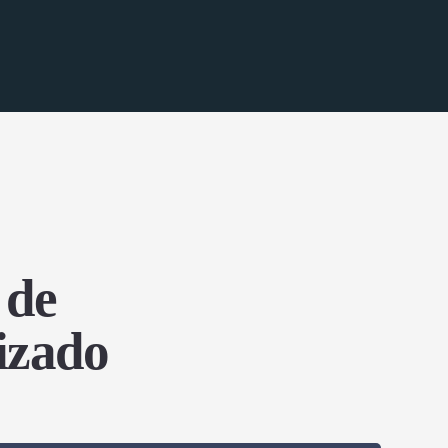
 de
izado