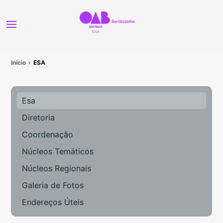
Início
ESA
Esa
Diretoria
Coordenação
Núcleos Temáticos
Núcleos Regionais
Galeria de Fotos
Endereços Úteis