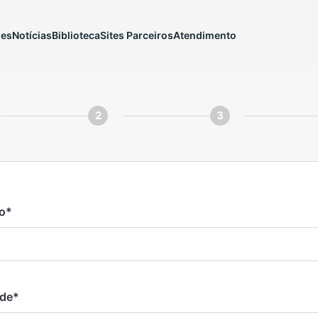
ões
Notícias
Biblioteca
Sites Parceiros
Atendimento
2
3
o
*
ade
*