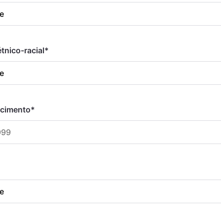
tnico-racial
*
scimento
*